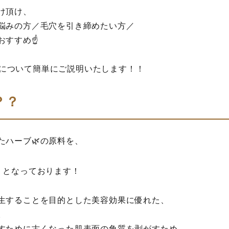
け頂け、
悩みの方／毛穴を引き締めたい方／
おすすめ☝
ROについて簡単にご説明いたします！！
？？
たハーブ🌿の原料を、
、
）
となっております！
生することを目的とした美容効果に優れた、
。
すために古くなった肌表面の角質を剥がすため、