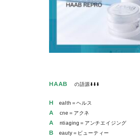
HAAB
の語源⬇️⬇️⬇️
H
ealth＝ヘルス
A
cne＝アクネ
A
ntiaging＝アンチエイジング
B
eauty＝ビューティー