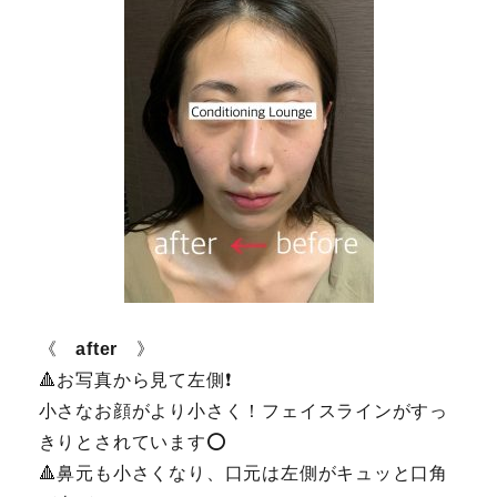
《
after
》
🔺お写真から見て左側❗️
小さなお顔がより小さく！フェイスラインがすっ
きりとされています⭕️
🔺鼻元も小さくなり、口元は左側がキュッと口角