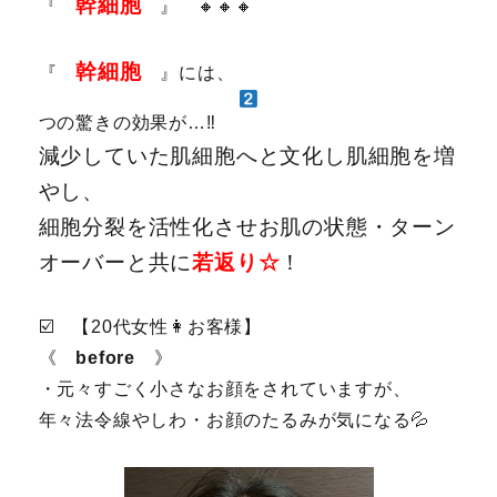
幹細胞
『
』 🔸🔸🔸
幹細胞
『
』には、
つの驚きの効果が…‼️
減少していた肌細胞へと文化し肌細胞を増
やし、
細胞分裂を活性化させお肌の状態・ターン
オーバーと共に
若返り☆
！
☑️ 【20代女性👩お客様】
《
before
》
・元々すごく小さなお顔をされていますが、
年々法令線やしわ・お顔のたるみが気になる💦