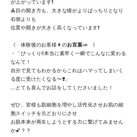
が上がっています❗️
🔺目の開き方も、大きな瞳がよりぱっちりとなり
右側よりも
位置や開きが大きく高くなっています❗️
《 体験後のお客様👩の
お言葉
📣 》
・「びっくり‼️本当に素早く一瞬でこんなに変わる
なんて！
自分で見てもわかるからこれはハマってしまいく
る度に受けたくなる〜❣️」
…とても喜んでお話をしてくださいました！
ぜひ、皆様も肌細胞を増やし活性化させお肌の細
胞スイッチを元どおりにさせ
お肌本来が再生しようとする力に繋げてみません
か🌠？？